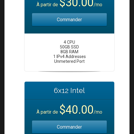
$30.00
i
À partir de
/mo
o
n
Commander
4 CPU
50GB SSD
8GB RAM
1 IPv4 Addresses
Unmetered Port
6x12 Intel
$40.00
À partir de
/mo
Commander