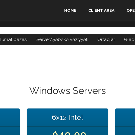
HOME
CLIENT AREA
OPE
lumat bazası
Server/Şəbəkə vəziyyəti
Ortaqlar
Əlaq
Windows Servers
6x12 Intel