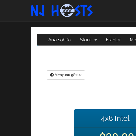
Ana səhifə
Store
Elanlar
Mə
Menyunu göstər
4x8 Intel