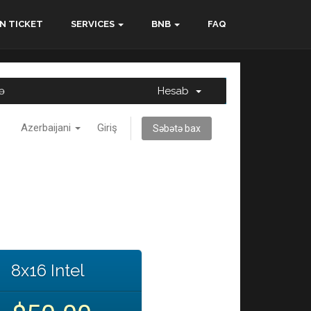
N TICKET
SERVICES
BNB
FAQ
ə
Hesab
Azerbaijani
Giriş
Səbətə bax
8x16 Intel