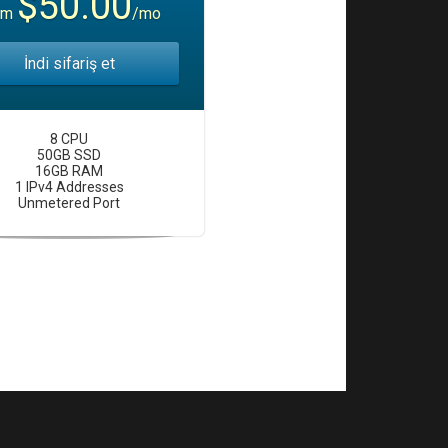
$50.00
om
/mo
İndi sifariş et
8 CPU
50GB SSD
16GB RAM
1 IPv4 Addresses
Unmetered Port