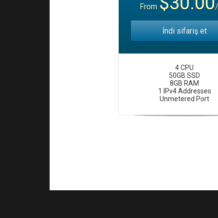
$30.00
From
İndi sifariş et
4 CPU
50GB SSD
8GB RAM
1 IPv4 Addresses
Unmetered Port