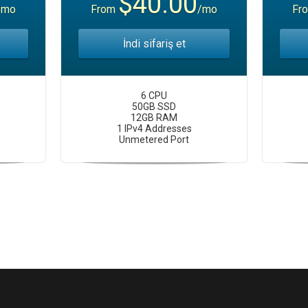
$40.00
/mo
From
/mo
Fr
İndi sifariş et
6 CPU
50GB SSD
12GB RAM
1 IPv4 Addresses
Unmetered Port