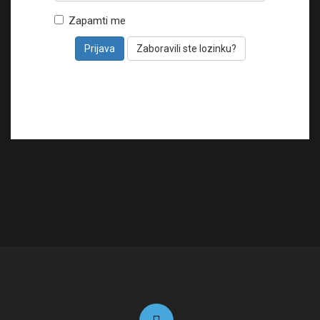
i
Zapamti me
o
n
Zaboravili ste lozinku?