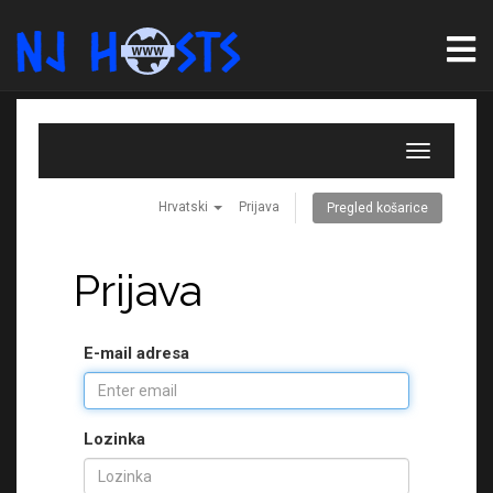
T
o
g
Hrvatski
Prijava
Pregled košarice
g
l
Prijava
e
n
a
E-mail adresa
v
i
g
Lozinka
a
t