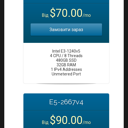
i
o
$70.00
Від
/mo
n
Замовити зараз
Intel E3-1240v5
4 CPU / 8 Threads
480GB SSD
32GB RAM
1 IPv4 Addresses
Unmetered Port
E5-2667v4
$90.00
Від
/mo