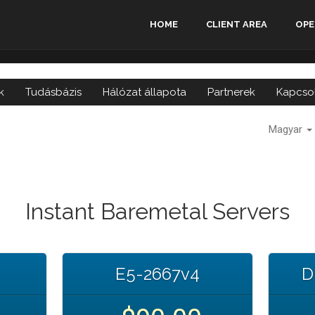
HOME
CLIENT AREA
OPE
k
Tudásbázis
Hálózat állapota
Partnerek
Kapcso
Magyar
Instant Baremetal Servers
E5-2667v4
D