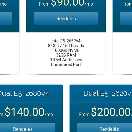
$90.00
/mo
From
/mo
Fro
Rendelés
Intel E5-2667v4
8 CPU / 16 Threads
1000GB NVME
32GB RAM
1 IPv4 Addresses
Unmetered Port
Dual E5-2680v4
Dual E5-2620v
$140.00
$200.00
om
/mo
From
Rendelés
Rendelés