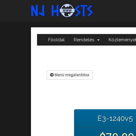
Főoldal
Rendelés
Közleménye
Menü megjelenítése
E3-1240v5