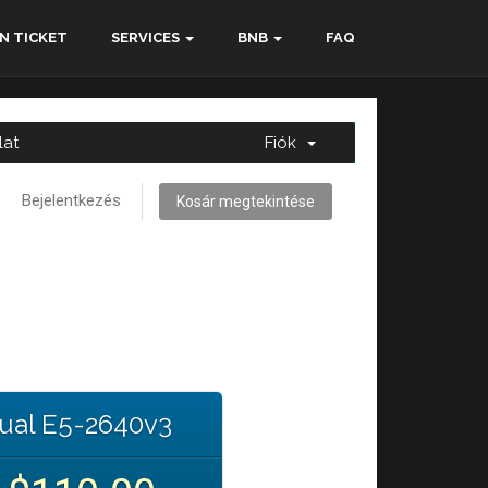
N TICKET
SERVICES
BNB
FAQ
lat
Fiók
Bejelentkezés
Kosár megtekintése
ual E5-2640v3