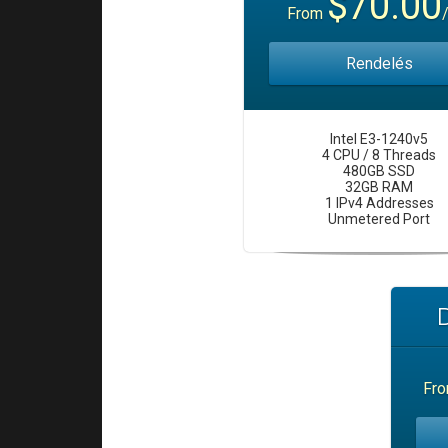
$70.00
From
Rendelés
Intel E3-1240v5
4 CPU / 8 Threads
480GB SSD
32GB RAM
1 IPv4 Addresses
Unmetered Port
Fr