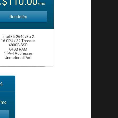
$110.00
m
/mo
Rendelés
Intel E5-2640v3 x 2
16 CPU / 32 Threads
480GB SSD
64GB RAM
1 IPv4 Addresses
Unmetered Port
4
/mo