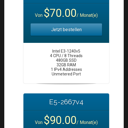
i
o
$70.00
Von
/ Monat(e)
n
Jetzt bestellen
Intel E3-1240v5
4 CPU / 8 Threads
480GB SSD
32GB RAM
1 IPv4 Addresses
Unmetered Port
E5-2667v4
$90.00
Von
/ Monat(e)