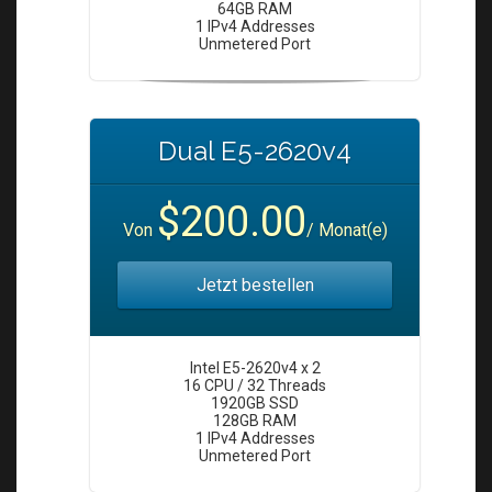
64GB RAM
1 IPv4 Addresses
Unmetered Port
Dual E5-2620v4
$200.00
Von
/ Monat(e)
Jetzt bestellen
Intel E5-2620v4 x 2
16 CPU / 32 Threads
1920GB SSD
128GB RAM
1 IPv4 Addresses
Unmetered Port