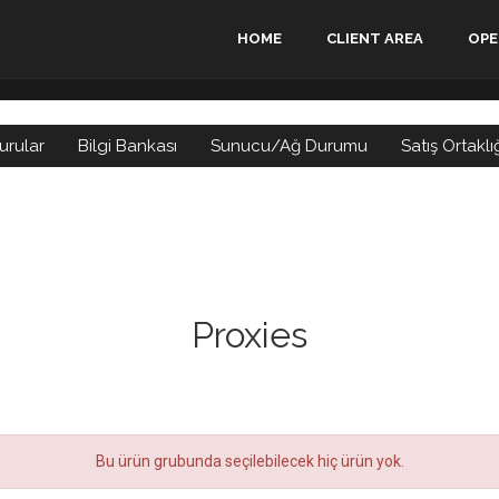
HOME
CLIENT AREA
OPE
urular
Bilgi Bankası
Sunucu/Ağ Durumu
Satış Ortaklı
Proxies
Bu ürün grubunda seçilebilecek hiç ürün yok.