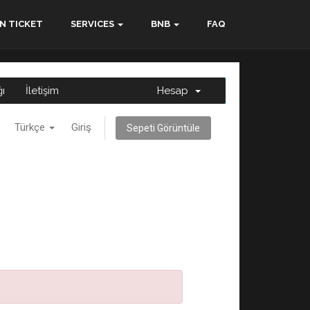
N TICKET
SERVICES
BNB
FAQ
ğı
İletişim
Hesap
Türkçe
Giriş
Sepeti Görüntüle