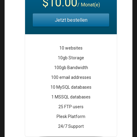
$10.00
i
/ Monat(e)
o
n
Jetzt bestellen
10 websites
10gb Storage
100gb Bandwidth
100 email addresses
10 MySQL databases
1 MSSQL databases
25 FTP users
Plesk Platform
24/7 Support