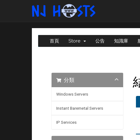
首頁
Store
公告
知識庫
分類
Windows Servers
Instant Baremetal Servers
IP Services